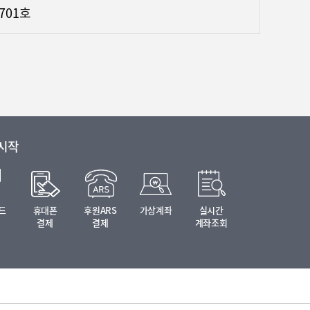
,701호
 시작
드
휴대폰
후원ARS
가상계좌
실시간
결제
결제
계좌조회