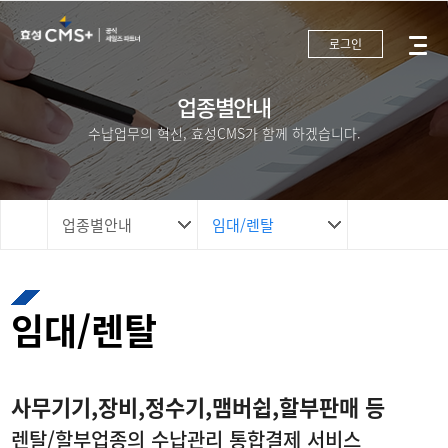
로그인
업종별안내
수납업무의 혁신, 효성CMS가 함께 하겠습니다.
업종별안내
임대/렌탈
임대/렌탈
사무기기,장비,정수기,맴버쉽,할부판매 등
렌탈/할부업종의 수납관리 통합결제 서비스