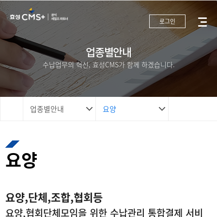
로그인
업종별안내
수납업무의 혁신, 효성CMS가 함께 하겠습니다.
업종별안내
요양
요양
요양,단체,조합,협회등
요양,협회단체모임을 위한 수납관리 통합결제 서비